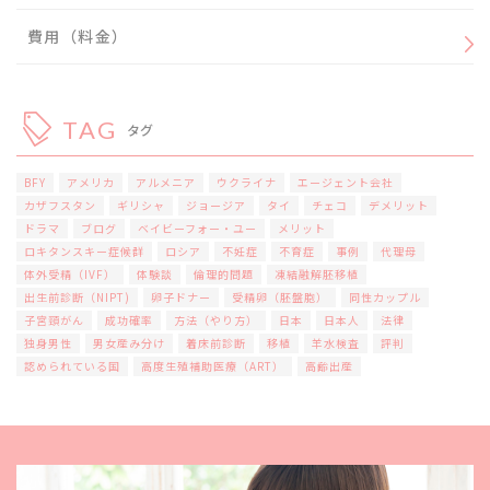
費用（料金）
TAG
タグ
BFY
アメリカ
アルメニア
ウクライナ
エージェント会社
カザフスタン
ギリシャ
ジョージア
タイ
チェコ
デメリット
ドラマ
ブログ
ベイビーフォー・ユー
メリット
ロキタンスキー症候群
ロシア
不妊症
不育症
事例
代理母
体外受精（IVF）
体験談
倫理的問題
凍結融解胚移植
出生前診断（NIPT)
卵子ドナー
受精卵（胚盤胞）
同性カップル
子宮頸がん
成功確率
方法（やり方）
日本
日本人
法律
独身男性
男女産み分け
着床前診断
移植
羊水検査
評判
認められている国
高度生殖補助医療（ART）
高齢出産