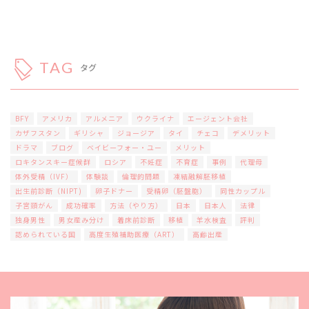
TAG
タグ
BFY
アメリカ
アルメニア
ウクライナ
エージェント会社
カザフスタン
ギリシャ
ジョージア
タイ
チェコ
デメリット
ドラマ
ブログ
ベイビーフォー・ユー
メリット
ロキタンスキー症候群
ロシア
不妊症
不育症
事例
代理母
体外受精（IVF）
体験談
倫理的問題
凍結融解胚移植
出生前診断（NIPT)
卵子ドナー
受精卵（胚盤胞）
同性カップル
子宮頸がん
成功確率
方法（やり方）
日本
日本人
法律
独身男性
男女産み分け
着床前診断
移植
羊水検査
評判
認められている国
高度生殖補助医療（ART）
高齢出産