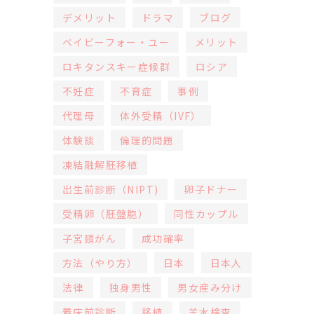
デメリット
ドラマ
ブログ
ベイビーフォー・ユー
メリット
ロキタンスキー症候群
ロシア
不妊症
不育症
事例
代理母
体外受精（IVF）
体験談
倫理的問題
凍結融解胚移植
出生前診断（NIPT)
卵子ドナー
受精卵（胚盤胞）
同性カップル
子宮頸がん
成功確率
方法（やり方）
日本
日本人
法律
独身男性
男女産み分け
着床前診断
移植
羊水検査