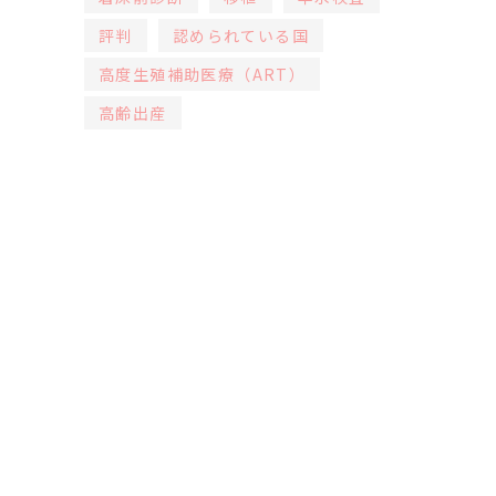
評判
認められている国
高度生殖補助医療（ART）
高齢出産