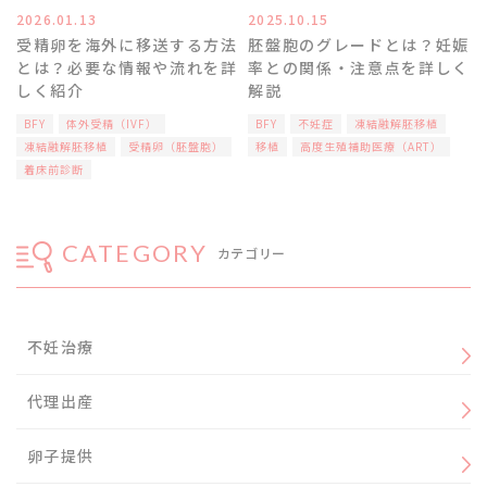
2026.01.13
2025.10.15
受精卵を海外に移送する方法
胚盤胞のグレードとは？妊娠
とは？必要な情報や流れを詳
率との関係・注意点を詳しく
しく紹介
解説
BFY
体外受精（IVF）
BFY
不妊症
凍結融解胚移植
凍結融解胚移植
受精卵（胚盤胞）
移植
高度生殖補助医療（ART）
着床前診断
CATEGORY
カテゴリー
不妊治療
代理出産
卵子提供