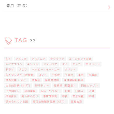
費用（料金）
TAG
タグ
BFY
アメリカ
アルメニア
ウクライナ
エージェント会社
カザフスタン
ギリシャ
ジョージア
タイ
チェコ
デメリット
ドラマ
ブログ
ベイビーフォー・ユー
メリット
ロキタンスキー症候群
ロシア
不妊症
不育症
事例
代理母
体外受精（IVF）
体験談
倫理的問題
凍結融解胚移植
出生前診断（NIPT)
卵子ドナー
受精卵（胚盤胞）
同性カップル
子宮頸がん
成功確率
方法（やり方）
日本
日本人
法律
独身男性
男女産み分け
着床前診断
移植
羊水検査
評判
認められている国
高度生殖補助医療（ART）
高齢出産